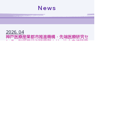
News
2026. 04
神戸医療産業都市推進機構・先端医療研究セ
ンター脳循環代謝研究部より、
沖中由佳研究
員
がメンバーに加わりました。これからよろ
しくお願いします！
2025. 07
​​
武内研究室は 2025年７月藤田医科大学に
異動しました！！​​
Read More
旧サイトのNewsはこちら↑
〒470-1192 愛知県豊明市沓掛町田楽ケ窪1番地98