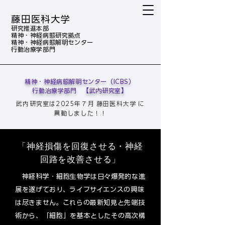
藤田医科大学
研究推進本部
精神・神経病態研究拠点
精神・神経病態解明センター
行動治療学部門
精神・神経病態解明センター（ICBS）
行動治療学部門 【武内研究室】
武内研究室は2025年７月 藤田医科大学 に
異動しました！！​​
「神経損傷を回復させる・神経
回路を改善させる」
神経科学・細胞生物学は日々爆発的な進
展を遂げており、ライフサイエンスの興味
は尽きません。これらの最新知見と先端技
術から、「細胞」を基本としたその高次構