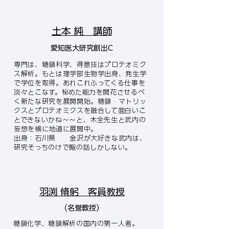
​土本 純 講師
愛知医大研究創出C
専門は、糖鎖科学、得意技はプロテオミク
ス解析。もとは理学部生物学出身、発生学
で学位を取得。あれこれふってくる仕事を
淡々とこなす。秘めた能力を開花させるべ
く新たな研究を展開開始。糖鎖・マトリッ
クスとプロテオミクスを融合して面白いこ
とできないかね～～と、木全先生と武内の
妄想を横に地道に展開中。
出身：石川県 金沢が大好きな武内は、
研究そっちのけで鮨の話しかしない。
羽渕 脩躬 客員教授
（名誉教授）
糖鎖化学、糖鎖解析の国内の第一人者。