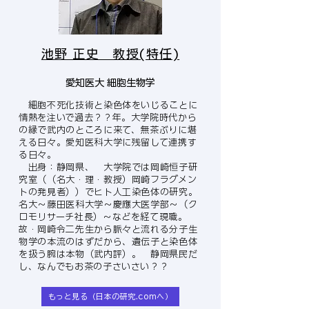
池野 正史 教授(特任)
愛知医大 細胞生物学
​ 細胞不死化技術と染色体をいじることに
情熱を注いで過去？？年。大学院時代から
の縁で武内のところに来て、無茶ぶりに堪
える日々。愛知医科大学に残留して連携す
る日々。
出身：静岡県、 大学院では岡崎恒子研
究室（（名大・理・教授）岡崎フラグメン
トの発見者））でヒト人工染色体の研究。
名大～藤田医科大学～慶應大医学部～（ク
ロモリサーチ社長）～などを経て現職。
故・岡崎令二先生から脈々と流れる分子生
物学の本流のはずだから、遺伝子と染色体
を扱う腕は本物（武内評）。 静岡県民だ
し、なんでもお茶の子さいさい？？
もっと見る（日本の研究.comへ）