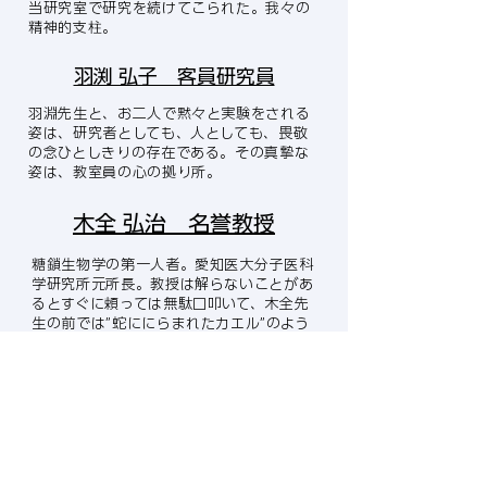
​当研究室で研究を続けてこられた。我々の
精神的支柱。
羽渕 弘子 客員研究員
羽淵先生と、お二人で黙々と実験をされる
姿は、研究者としても、人としても、畏敬
の念ひとしきりの存在である。その真摯な
姿は、教室員の心の拠り所。
木全 弘治 名誉教授
糖鎖生物学の第一人者。愛知医大分子医科
学研究所元所長。教授は解らないことがあ
るとすぐに頼っては無駄口叩いて、木全先
生の前では”蛇ににらまれたカエル”のよう
になる。ケロケロ言いながらカバン持ちと
お世話して・・仲はいいんだか？（周囲の
感想・・） いつまでもお元気で！！