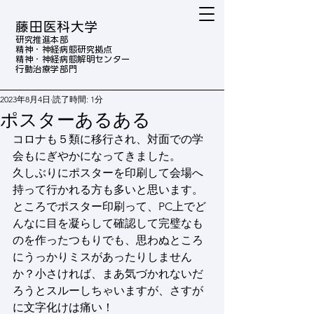
藤田医科大学
研究推進本部
精神・神経病態研究拠点
精神・神経病態解明センター
行動治療学部門
2023年8月4日
読了時間: 1分
ポスターあるある
コロナも５類に移行され、対面での学
会もにぎやかになってきました。
久しぶりにポスターを印刷して会場へ
持って行かれる方も多いと思います。
ところでポスター印刷って、PC上でど
んなに目を凝らして確認して完璧なも
のを作ったつもりでも、思わぬところ
にうっかりミスがあったりしません
か？小さければ、まあ気づかれないだ
ろうとスルーしちゃいますが、さすが
に文字化けは痛い！